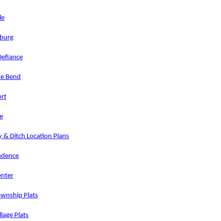
le
burg
Defiance
re Bend
rt
le
 & Ditch Location Plans
ndence
nter
ownship Plats
llage Plats